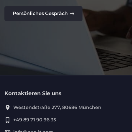
Persönliches Gespräch
Kontaktieren Sie uns
location_on
Westendstraße 277, 80686 München
phone_iphone
+49 89 71 90 96 35