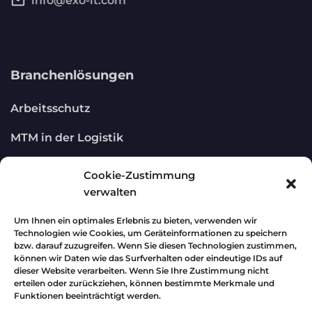
mail_outline
info@exo-it.com
Branchenlösungen
Arbeitsschutz
MTM in der Logistik
LMM – Leitmerkmalmethoden
Cookie-Zustimmung
verwalten
IT-Security
Um Ihnen ein optimales Erlebnis zu bieten, verwenden wir
Technologien wie Cookies, um Geräteinformationen zu speichern
Rechtliches
bzw. darauf zuzugreifen. Wenn Sie diesen Technologien zustimmen,
können wir Daten wie das Surfverhalten oder eindeutige IDs auf
dieser Website verarbeiten. Wenn Sie Ihre Zustimmung nicht
Impressum
erteilen oder zurückziehen, können bestimmte Merkmale und
Funktionen beeinträchtigt werden.
AGB