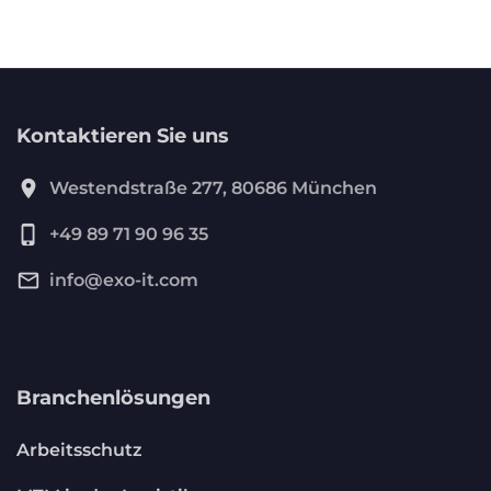
Kontaktieren Sie uns
location_on
Westendstraße 277, 80686 München
phone_iphone
+49 89 71 90 96 35
mail_outline
info@exo-it.com
Branchenlösungen
Arbeitsschutz